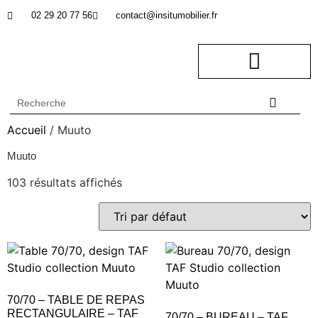
02 29 20 77 56
contact@insitumobilier.fr
NOTRE BUREAU D’ETUDES
In Situ professionnel
Accueil
/ Muuto
Muuto
103 résultats affichés
70/70 – TABLE DE REPAS
RECTANGULAIRE – TAF
70/70 – BUREAU – TAF