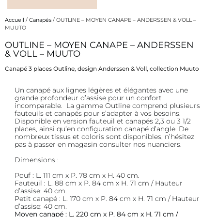
Accueil
/
Canapés
/ OUTLINE – MOYEN CANAPE – ANDERSSEN & VOLL –
MUUTO
OUTLINE – MOYEN CANAPE – ANDERSSEN
Description
& VOLL – MUUTO
Canapé 3 places Outline, design Anderssen & Voll, collection Muuto
Description
Un canapé aux lignes légères et élégantes avec une
grande profondeur d’assise pour un confort
incomparable. La gamme Outline comprend plusieurs
fauteuils et canapés pour s’adapter à vos besoins.
Disponible en version fauteuil et canapés 2,3 ou 3 1/2
places, ainsi qu’en configuration canapé d’angle. De
nombreux tissus et coloris sont disponibles, n’hésitez
pas à passer en magasin consulter nos nuanciers.
Dimensions :
Pouf : L. 111 cm x P. 78 cm x H. 40 cm.
Fauteuil : L. 88 cm x P. 84 cm x H. 71 cm / Hauteur
d’assise: 40 cm.
Petit canapé : L. 170 cm x P. 84 cm x H. 71 cm / Hauteur
d’assise: 40 cm.
Moyen canapé : L. 220 cm x P. 84 cm x H. 71 cm /