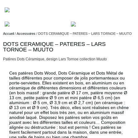
Accueil
/
Accessoires
/ DOTS CERAMIQUE – PATERES – LARS TORNOE – MUUTO
DOTS CERAMIQUE – PATERES – LARS
Description
TORNOE – MUUTO
Patères Dots Céramique, design Lars Tornoe collection Muuto
Description
Ces patères Dots Wood, Dots Céramique et Dots Métal de
tailles différentes pour composer de jolis portemanteaux ou
porte-serviettes. Elles existent en bois, en aluminium ou en
céramique de différentes dimensions et différentes couleurs
(en bois massif : grande patère Ø 17 cm, patère moyenne Ø
13 cm, petite patère Ø 9 cm et mini patère Ø 6,5 cm) (en
aluminium : Ø 5 cm, Ø 3,9 cm et Ø 2,7 cm) (en céramique :
Ø 13 cm et Ø 9 cm). Très déco, elles sont réalisées en chêne
naturel pour un effet bois très zen, ou en aluminium massif
anodisé laqué. Disposez les patères selon vos goûts en
jouant avec les différentes tailles et couleurs… Composition
alignée ou déstructurée : tout est permis ! Ces patères se
fixent facilement partout dans la maison, dans une entrée,
une salle de bains ou bien une chambre.