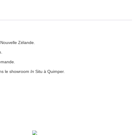
 Nouvelle Zélande.
m.
demande.
ans le showroom
In
Situ à Quimper.