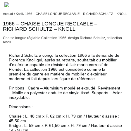
Accueil
/
Knoll
/ 1966 – CHAISE LONGUE REGLABLE – RICHARD SCHULTZ – KNOLL
1966 – CHAISE LONGUE REGLABLE –
Description
RICHARD SCHULTZ – KNOLL
Chaise longue réglable Collection 1966, design Richard Schultz, collection
Knoll
Description
Richard Schultz a conçu la collection 1966 à la demande de
Florence Knoll qui, après sa retraite, souhaitait du mobilier
d’extérieur capable de résister à l’air marin corrosif de
Floride. La collection 1966 est considérée comme la
première du genre en matière de mobilier d’extérieur
moderne et fait depuis lors figure de référence
Finitions :
Cadre – Aluminium moulé et extrudé.
Revêtement
– Maille en polyester enduite de vinyle tissé.
Supports – Acier
inoxydable.
Dimensions :
Chaise : L. 48 cm x P. 62 cm x H. 79 cm / Hauteur d’assise :
45,50 cm.
Bridge : L. 59 cm x P. 61,50 cm x H. 79 cm / Hauteur d’assise
: 45,50 cm.