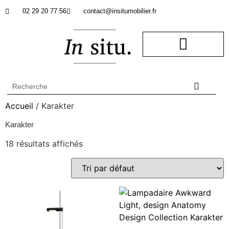
02 29 20 77 56
contact@insitumobilier.fr
NOTRE BUREAU D’ETUDES
In Situ professionnel
Accueil
/ Karakter
Karakter
18 résultats affichés