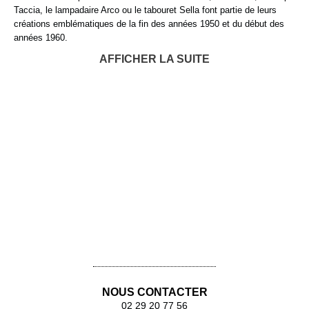
Taccia, le lampadaire Arco ou le tabouret Sella font partie de leurs
créations emblématiques de la fin des années 1950 et du début des
années 1960.
AFFICHER LA SUITE
Table d'appoint Servomuto
Porte-parapluie Servopluvio
Assise Mezzadro
Assise Sella
Bibliothèque rotative Joy
Table basse Basello
Lampe à poser Snoopy
Lampadaire Arco
Lampadaire Luminator
Lampadaire Toio
Lampe à poser Taccia
NOUS CONTACTER
02 29 20 77 56