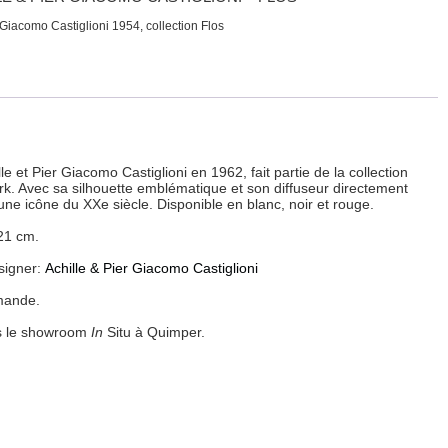
Giacomo Castiglioni 1954, collection Flos
e et Pier Giacomo Castiglioni en 1962, fait partie de la collection
 Avec sa silhouette emblématique et son diffuseur directement
une icône du XXe siècle. Disponible en blanc, noir et rouge.
21 cm.
esigner:
Achille & Pier Giacomo Castiglioni
emande.
ns le showroom
In
Situ à Quimper.