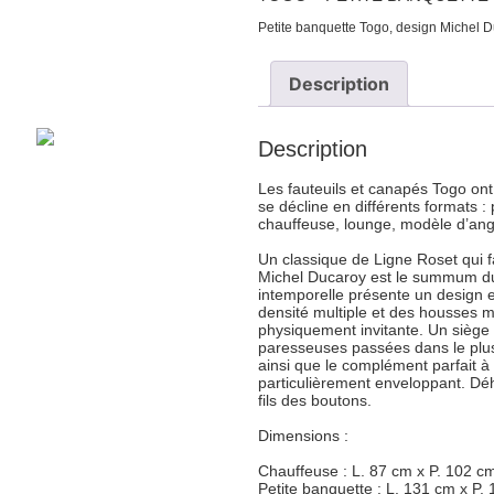
Petite banquette Togo, design Michel D
Description
Description
Les fauteuils et canapés Togo on
se décline en différents formats 
chauffeuse, lounge, modèle d’angl
Un classique de Ligne Roset qui f
Michel Ducaroy est le summum du c
intemporelle présente un design
densité multiple et des housses m
physiquement invitante. Un siège 
paresseuses passées dans le plus
ainsi que le complément parfait à
particulièrement enveloppant. Déh
fils des boutons.
Dimensions :
Chauffeuse : L. 87 cm x P. 102 cm
Petite banquette : L. 131 cm x P.