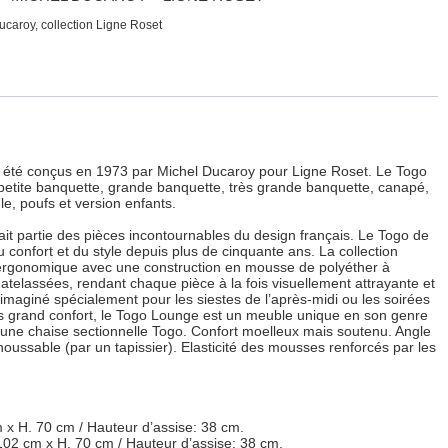
ucaroy, collection Ligne Roset
t été conçus en 1973 par Michel Ducaroy pour Ligne Roset. Le Togo
: petite banquette, grande banquette, très grande banquette, canapé,
e, poufs et version enfants.
ait partie des pièces incontournables du design français. Le Togo de
onfort et du style depuis plus de cinquante ans. La collection
 ergonomique avec une construction en mousse de polyéther à
atelassées, rendant chaque pièce à la fois visuellement attrayante et
imaginé spécialement pour les siestes de l’après-midi ou les soirées
 grand confort, le Togo Lounge est un meuble unique en son genre
 une chaise sectionnelle Togo. Confort moelleux mais soutenu. Angle
oussable (par un tapissier). Elasticité des mousses renforcés par les
 x H. 70 cm / Hauteur d’assise: 38 cm.
 102 cm x H. 70 cm / Hauteur d’assise: 38 cm.