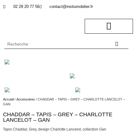
02 29 20 77 56
contact@insitumobilier.fr
NOTRE BUREAU D’ETUDES
In Situ professionnel
Accueil
/
Accessoires
/ CHADDAR – TAPIS – GREY – CHARLOTTE LANCELOT –
GAN
CHADDAR – TAPIS – GREY – CHARLOTTE
Description
LANCELOT – GAN
Tapis Chaddar, Grey, design Charlotte Lancelot, collection Gan
Description