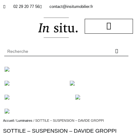
02 29 20 77 56
contact@insitumobilier.fr
NOTRE BUREAU D’ETUDES
In Situ professionnel
Accueil
/
Luminaires
/ SOTTILE – SUSPENSION – DAVIDE GROPPI
Description
SOTTILE – SUSPENSION – DAVIDE GROPPI