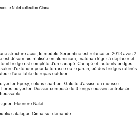
onore Nalet collection Cinna
 une structure acier, le modèle Serpentine est relancé en 2018 avec 2
e est désormais réalisée en aluminium, matériau léger à déplacer et
uteuil-bridge est complété d’un canapé. Canapé et fauteuils-bridges
lon d’extérieur pour la terrasse ou le jardin, où des bridges raffinés
utour d’une table de repas outdoor.
lyester Epoxy, coloris charbon. Galette d’assise en mousse
 fibres polyester. Dossier composé de 3 longs coussins entrelacés
éhoussable.
esigner: Eléonore Nalet
x public catalogue Cinna sur demande