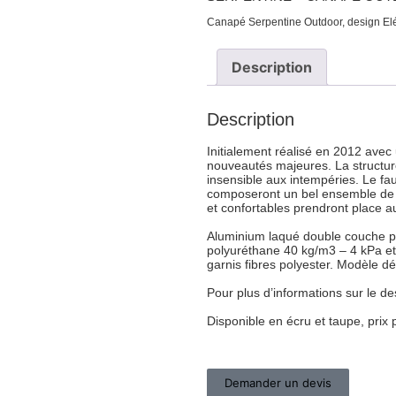
Canapé Serpentine Outdoor, design Elé
Description
Description
Initialement réalisé en 2012 avec
nouveautés majeures. La structur
insensible aux intempéries. Le fa
composeront un bel ensemble de sa
et confortables prendront place a
Aluminium laqué double couche po
polyuréthane 40 kg/m3 – 4 kPa et
garnis fibres polyester. Modèle d
Pour plus d’informations sur le d
Disponible en écru et taupe, pri
Demander un devis