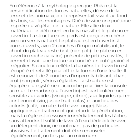
En référence à la mythologie grecque, Rhéa est la
personnification des forces naturelles, déesse de la
terre et des animaux, on la représentait vivant au fond
des bois, sur les montagnes. Rhéa dessine une poétique
inspirée du végétal, de la nature. Elle allie deux
matériaux : le piétement en bois massif et le plateau en
travertin. La structure des pieds est conçue en chêne
avec un vernis naturel. Le plateau est en travertin à
pores ouverts, avec 2 couches d’imperméabilisant, le
chant du plateau reste brut (non poli). Le plateau en
travertin (roche calcaire) présente de petites cavités, il
permet d’avoir une texture au touché, un coté grainé et
irrégulier. Sa couleur reflète la lumière. Le travertin est
récupéré et retaillé pour offrir la forme d’une feuille. Il
est recouvert de 2 couches d’imperméabilisant, chant
brut (non poli), vérins réglables. La structure est
équipée d’un système d’accroche pour fixer la console
au mur. Le marbre (ou Travertin) est particulièrement
sensible aux acides (vinaigre, citron), aux liquides qui en
contiennent (vin, jus de fruit, colas) et aux liquides
colorés (café, tomate, betterave rouge). Nous
appliquons un traitement qui retarde la pénétration,
mais la règle est d’essuyer immédiatement les tâches
sans attendre. Il suffit de laver à l’eau tiède diluée avec
un détergent doux, ne contenant pas de particules
abrasives. Le traitement doit être renouveler
régulièrement, un fois par an minimum.