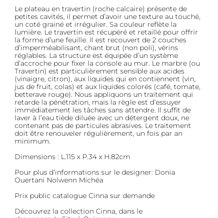
Le plateau en travertin (roche calcaire) présente de
petites cavités, il permet d’avoir une texture au touché,
un coté grainé et irrégulier. Sa couleur reflète la
lumière. Le travertin est récupéré et retaillé pour offrir
la forme d’une feuille. Il est recouvert de 2 couches
d’imperméabilisant, chant brut (non poli), vérins
réglables. La structure est équipée d’un système
d’accroche pour fixer la console au mur. Le marbre (ou
Travertin) est particulièrement sensible aux acides
(vinaigre, citron), aux liquides qui en contiennent (vin,
jus de fruit, colas) et aux liquides colorés (café, tomate,
betterave rouge). Nous appliquons un traitement qui
retarde la pénétration, mais la règle est d’essuyer
immédiatement les tâches sans attendre. Il suffit de
laver à l’eau tiède diluée avec un détergent doux, ne
contenant pas de particules abrasives. Le traitement
doit être renouveler régulièrement, un fois par an
minimum.
Dimensions : L.115 x P.34 x H.82cm
Pour plus d’informations sur le designer: Donia
Ouertani Nolwenn Michéa
Prix public catalogue Cinna sur demande
Découvrez la collection Cinna, dans le