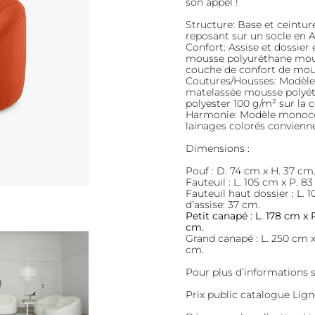
son appel !
Structure: Base et ceintu
reposant sur un socle en
Confort: Assise et dossier
mousse polyuréthane moul
couche de confort de mou
Coutures/Housses: Modèle
matelassée mousse polyéthe
polyester 100 g/m² sur la c
Harmonie: Modèle monocolo
lainages colorés convienn
Dimensions :
Pouf : D. 74 cm x H. 37 cm
Fauteuil : L. 105 cm x P. 8
Fauteuil haut dossier : L.
d’assise: 37 cm.
Petit canapé : L. 178 cm x 
cm.
Grand canapé : L. 250 cm x
cm.
Pour plus d’informations s
Prix public catalogue Lig