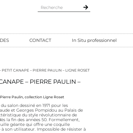
DES
CONTACT
In Situ professionnel
 PETIT CANAPE – PIERRE PAULIN – LIGNE ROSET
CANAPE – PIERRE PAULIN –
ierre Paulin, collection Ligne Roset
du salon dessiné en 1971 pour les
laude et Georges Pompidou au Palais de
ctéristique du style révolutionnaire de
é dès la fin des années 50. Formellement,
ille géante qui offre une coquille
à son utilisateur. Impossible de résister à