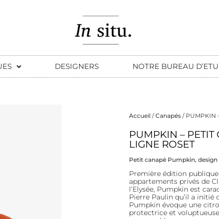
UES
DESIGNERS
NOTRE BUREAU D’ETU
Accueil
/
Canapés
/ PUMPKIN –
Description
PUMPKIN – PETIT 
LIGNE ROSET
Description
Petit canapé Pumpkin, design P
Première édition publique 
appartements privés de C
l’Elysée, Pumpkin est cara
Pierre Paulin qu’il a initi
Pumpkin évoque une citrou
protectrice et voluptueuse 