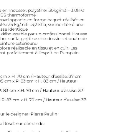
re en mousse : polyéther 30kg/m3 – 3.0kPa
 ABS thermoformé.
 enveloppants en forme baquet réalisés en
ée 35 kg/m3 – 3,2 kPa, surmontée d’une
sse identique.
 déhoussable par un professionnel. Housse
r sur la partie assise-dossier et ouate de
einture extérieure.
re réalisable en tissu et en cuir. Les
ent parfaitement à l’esprit de Pumpkin.
.
3 cm x H. 70 cm / Hauteur d’assise: 37 cm.
 105 cm x P. 83 cm x H. 83 cm / Hauteur
P. 83 cm x H. 70 cm / Hauteur d’assise: 37
 P. 83 cm x H. 70 cm / Hauteur d’assise: 37
ur le designer:
Pierre Paulin
ne Roset sur demande.