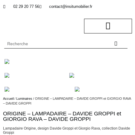
02 29 20 77 56
contact@insitumobilier.fr
NOTRE BUREAU D’ETUDES
In Situ professionnel
Accueil
/
Luminaires
/ ORIGINE – LAMPADAIRE – DAVIDE GROPPI et GIORGIO RAVA
– DAVIDE GROPPI
ORIGINE – LAMPADAIRE – DAVIDE GROPPI et
Description
GIORGIO RAVA – DAVIDE GROPPI
Lampadaire Origine, design Davide Groppi et Giorgio Rava, collection Davide
Groppi