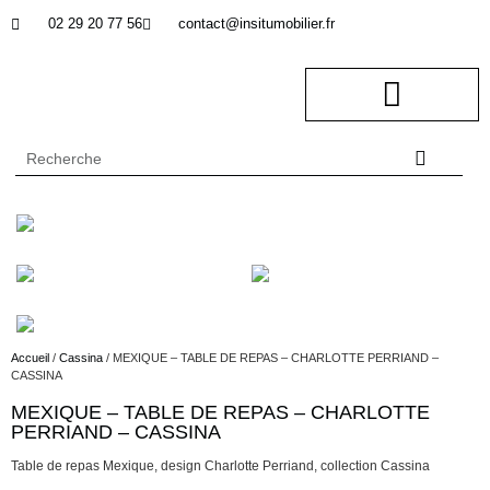
02 29 20 77 56
contact@insitumobilier.fr
NOTRE BUREAU D’ETUDES
In Situ professionnel
Accueil
/
Cassina
/ MEXIQUE – TABLE DE REPAS – CHARLOTTE PERRIAND –
CASSINA
MEXIQUE – TABLE DE REPAS – CHARLOTTE
Description
PERRIAND – CASSINA
Table de repas Mexique, design Charlotte Perriand, collection Cassina
Description