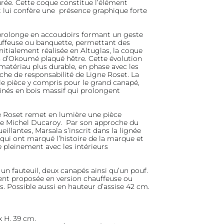
turée. Cette coque constitue l’élément
t lui confère une présence graphique forte
e prolonge en accoudoirs formant un geste
uffeuse ou banquette, permettant des
nitialement réalisée en Altuglas, la coque
 d’Okoumé plaqué hêtre. Cette évolution
 matériau plus durable, en phase avec les
che de responsabilité de Ligne Roset. La
le pièce y compris pour le grand canapé,
inés en bois massif qui prolongent
ne Roset remet en lumière une pièce
de Michel Ducaroy. Par son approche du
illantes, Marsala s’inscrit dans la lignée
qui ont marqué l’histoire de la marque et
 pleinement avec les intérieurs
 fauteuil, deux canapés ainsi qu’un pouf.
ent proposée en version chauffeuse ou
. Possible aussi en hauteur d’assise 42 cm.
x H. 39 cm.