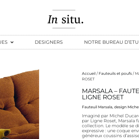
UES
DESIGNERS
NOTRE BUREAU D’ETU
Accueil
/
Fauteuils et poufs
/ M
ROSET
Description
MARSALA – FAUTE
LIGNE ROSET
Description
Fauteuil Marsala, design Miche
Imaginé par Michel Ducaro
par Ligne Roset, Marsala f
collection. Le modèle se d
expressive : une coque env
généreux coussins d’assise 