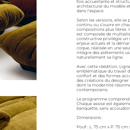
fois accueillante et struc
architectural du modèle e
dans l’espace.
Selon les versions, elle s
continu ou s’ouvre en cha
compositions plus libres. I
est composée de multiplis
constructive privilégie un
enjeux actuels et la démar
coque, réalisée en une seu
intègre des piétements us
naturellement sa ligne.
Avec cette réédition, Lig
emblématique du travail 
confort et des formes accue
des créations du designer 
dont la modernité résonne
contemporains.
Le programme comprend un
Chaque assise est égalem
banquette, sans accoudoirs
Dimensions :
Pouf : L. 75 cm x P. 75 cm 