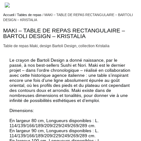
Accueil
/
Tables de repas
/ MAKI – TABLE DE REPAS RECTANGULAIRE – BARTOLI
DESIGN – KRISTALIA
MAKI – TABLE DE REPAS RECTANGULAIRE –
Description
BARTOLI DESIGN – KRISTALIA
Table de repas Maki, design Bartoli Design, collection Kristalia
Description
Le crayon de Bartoli Design a donné naissance, par le
passé, à nos best-sellers Sushi et Nori. Maki est le dernier
projet – dans l’ordre chronologique – réalisé en collaboration
avec cette historique agence italienne : une table s’inspirant
encore une fois d’une ligne absolument épurée au goût
oriental, où les profils des pieds et du plateau ont cependant
des contours doux et arrondis. Maki existe dans de
nombreuses dimensions et tonalités, pour donner vie à une
infinité de possibilités esthétiques et d’emploi.
Dimensions:
En largeur 80 cm, Longueurs disponibles : L.
114/139/166/189/209/229/249/269/289 cm.
En largeur 90 cm, Longueurs disponibles : L.
114/139/166/189/209/229/249/269/289 cm.
En largeur 100 cm, Longueurs disponibles : L.