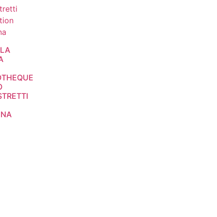
LA
A
IOTHEQUE
O
STRETTI
INA