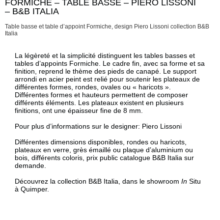
FORMICHE – TABLE BASSE – PIERO LISSONI
Description
– B&B ITALIA
Table basse et table d’appoint Formiche, design Piero Lissoni collection B&B
Italia
Description
La légèreté et la simplicité distinguent les tables basses et
tables d’appoints Formiche. Le cadre fin, avec sa forme et sa
finition, reprend le thème des pieds de canapé. Le support
arrondi en acier peint est relié pour soutenir les plateaux de
différentes formes, rondes, ovales ou « haricots ».
Différentes formes et hauteurs permettent de composer
différents éléments. Les plateaux existent en plusieurs
finitions, ont une épaisseur fine de 8 mm.
Pour plus d’informations sur le designer:
Piero Lissoni
Différentes dimensions disponibles, rondes ou haricots,
plateaux en verre, grès émaillé ou plaque d’aluminium ou
bois, différents coloris, prix public catalogue B&B Italia sur
demande.
Découvrez la collection B&B Italia, dans le showroom
In
Situ
à Quimper.