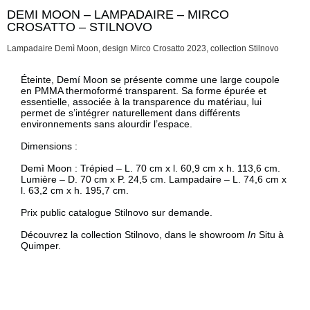
DEMI MOON – LAMPADAIRE – MIRCO
Description
CROSATTO – STILNOVO
Lampadaire Demì Moon, design Mirco Crosatto 2023, collection Stilnovo
Description
Éteinte, Demí Moon se présente comme une large coupole
en PMMA thermoformé transparent. Sa forme épurée et
essentielle, associée à la transparence du matériau, lui
permet de s’intégrer naturellement dans différents
environnements sans alourdir l’espace.
Dimensions :
Demì Moon : Trépied – L. 70 cm x l. 60,9 cm x h. 113,6 cm.
Lumière – D. 70 cm x P. 24,5 cm. Lampadaire – L. 74,6 cm x
l. 63,2 cm x h. 195,7 cm.
Prix public catalogue Stilnovo sur demande.
Découvrez la collection Stilnovo, dans le showroom
In
Situ à
Quimper.