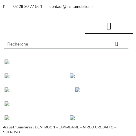
02 29 20 77 56
contact@insitumobilier.fr
NOTRE BUREAU D’ETUDES
In Situ professionnel
Accueil
/
Luminaires
/ DEMI MOON – LAMPADAIRE – MIRCO CROSATTO –
STILNOVO