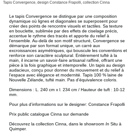
Tapis Convergence, design Constance Frapolli, collection Cinna
Description
Le tapis Convergence se distingue par une composition
dynamique où lignes et diagonales se superposent pour
créer des points de rencontre visuels et tactiles. Sa texture
en bouclette, sublimée par des effets de ciselage précis,
accentue le rythme des tracés et apporte du relief à
l’ensemble. Au-delà de son motif structuré, Convergence se
démarque par son format unique, un carré aux
excroissances asymétriques, qui bouscule les conventions et
renforce son caractère sculptural. Entièrement tufté à la
main, il incarne un savoir-faire artisanal raffiné, offrant une
pièce à la fois graphique et intemporelle. Un tapis au design
audacieux, conçu pour donner du mouvement et du relief à
l’espace avec élégance et modernité. Tapis 100 % laine de
Nouvelle Zélande, tufté main. Pas d’équivalence coloris.
Dimensions : L. 240 cm x l. 234 cm / Hauteur de tuft : 10-12
mm.
Pour plus d’informations sur le designer:
Constance Frapolli
Prix public catalogue Cinna sur demande
Découvrez la collection Cinna, dans le showroom
In
Situ à
Quimper.