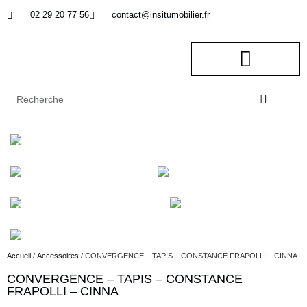
02 29 20 77 56
contact@insitumobilier.fr
NOTRE BUREAU D’ETUDES
In Situ professionnel
Accueil
/
Accessoires
/ CONVERGENCE – TAPIS – CONSTANCE FRAPOLLI – CINNA
CONVERGENCE – TAPIS – CONSTANCE
Description
FRAPOLLI – CINNA