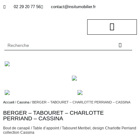
02 29 20 77 56
contact@insitumobilier.fr
NOTRE BUREAU D’ETUDES
In Situ professionnel
Accueil
/
Cassina
/ BERGER – TABOURET – CHARLOTTE PERRIAND – CASSINA
BERGER – TABOURET – CHARLOTTE
Description
PERRIAND – CASSINA
Bout de canapé / Table d’appoint / Tabouret Meribel, design Charlotte Perriand
collection Cassina
Description