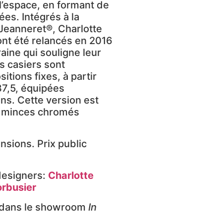
 l’espace, en formant de
es. Intégrés à la
 Jeanneret®, Charlotte
ont été relancés en 2016
ine qui souligne leur
es casiers sont
tions fixes, à partir
37,5, équipées
ons. Cette version est
s minces chromés
nsions. Prix public
 designers:
Charlotte
orbusier
, dans le showroom
In