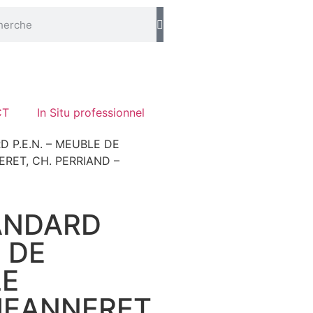
CT
In Situ professionnel
D P.E.N. – MEUBLE DE
RET, CH. PERRIAND –
ANDARD
E DE
LE
 JEANNERET,