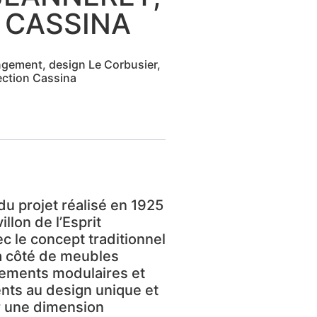
– CASSINA
ngement, design Le Corbusier,
lection Cassina
du projet réalisé en 1925
llon de l’Esprit
 le concept traditionnel
à côté de meubles
gements modulaires et
ts au design unique et
r une dimension