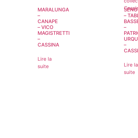
MARALUNGA
SENG
–
– TAB
CANAPE
BASS
– VICO
–
MAGISTRETTI
PATRI
–
URQU
CASSINA
–
CASS
Lire la
Lire la
suite
suite