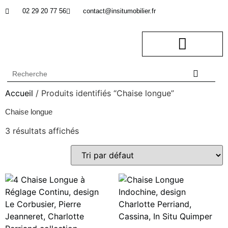
02 29 20 77 56
contact@insitumobilier.fr
NOTRE BUREAU D’ETUDES
In Situ professionnel
Accueil
/ Produits identifiés “Chaise longue”
Chaise longue
3 résultats affichés