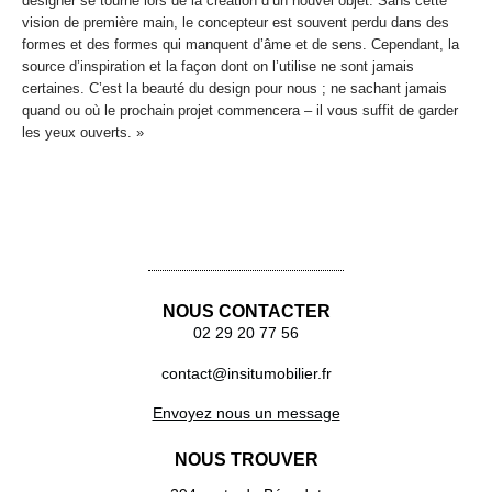
designer se tourne lors de la création d’un nouvel objet. Sans cette
vision de première main, le concepteur est souvent perdu dans des
formes et des formes qui manquent d’âme et de sens. Cependant, la
source d’inspiration et la façon dont on l’utilise ne sont jamais
certaines. C’est la beauté du design pour nous ; ne sachant jamais
quand ou où le prochain projet commencera – il vous suffit de garder
les yeux ouverts. »
Bibliothèque Canaletto
Bahut Canaletto
Meuble TV Canaletto
NOUS CONTACTER
02 29 20 77 56
contact@insitumobilier.fr
Envoyez nous un message
NOUS TROUVER