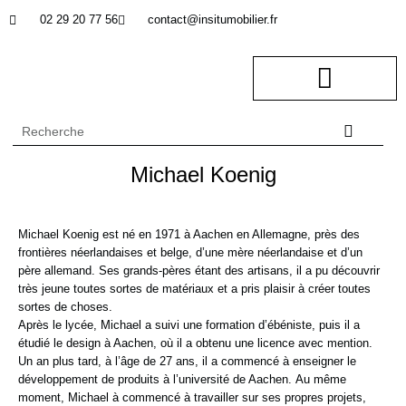
02 29 20 77 56
contact@insitumobilier.fr
NOTRE BUREAU D’ETUDES
In Situ professionnel
Michael Koenig
Michael Koenig est né en 1971 à Aachen en Allemagne, près des
frontières néerlandaises et belge, d’une mère néerlandaise et d’un
père allemand. Ses grands-pères étant des artisans, il a pu découvrir
très jeune toutes sortes de matériaux et a pris plaisir à créer toutes
sortes de choses.
Après le lycée, Michael a suivi une formation d’ébéniste, puis il a
étudié le design à Aachen, où il a obtenu une licence avec mention.
Un an plus tard, à l’âge de 27 ans, il a commencé à enseigner le
développement de produits à l’université de Aachen. Au même
moment, Michael à commencé à travailler sur ses propres projets,